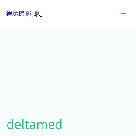
跳
至
内
容
搜
索：
deltamed